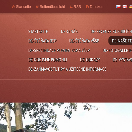
Startseite
Seitenübersicht
RSS
Drucken
STARTSEITE
DE-O NÁS
DE-RECENZE KUPUJÍCÍCH
DE-ŠTĚŇATA BSP
DE-ŠTĚŇATA VŠSP
DE-NAŠE F
DE-SPECIFIKACE PLEMEN BSP A VŠSP
DE-FOTOGALERIE
DE-KDE JSME POMOHLI
DE-ODKAZY
DE-VÝSTAV
DE-ZAJÍMAVOSTI, TIPY A UŽITEČNÉ INFORMACE