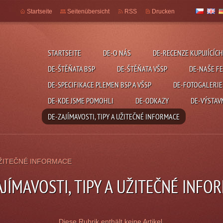
Startseite
Seitenübersicht
RSS
Drucken
STARTSEITE
DE-O NÁS
DE-RECENZE KUPUJÍCÍCH
DE-ŠTĚŇATA BSP
DE-ŠTĚŇATA VŠSP
DE-NAŠE F
DE-SPECIFIKACE PLEMEN BSP A VŠSP
DE-FOTOGALERIE
DE-KDE JSME POMOHLI
DE-ODKAZY
DE-VÝSTAV
DE-ZAJÍMAVOSTI, TIPY A UŽITEČNÉ INFORMACE
 UŽITEČNÉ INFORMACE
AJÍMAVOSTI, TIPY A UŽITEČNÉ INFO
Diese Rubrik enthält keine Artikel.