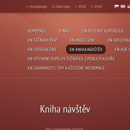
Homepage
Site map
RSS
Print
HOMEPAGE
O NÁS
EN-RECENZE KUPUJÍCÍCH
EN-ŠTĚŇATA VŠSP
EN-NAŠE FENY
EN-SPECIFIK
EN-FOTOGALERIE
EN-KNIHA NÁVŠTĚV
EN-KDE 
EN-VÝSTAVNÍ ÚSPĚCHY ŠTĚŇÁTEK Z PODLESÍ KOSÍŘE
EN-ZAJÍMAVOSTI, TIPY A UŽITEČNÉ INFORMACE
Kniha návštěv
No comments found.