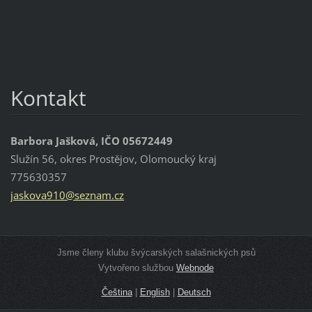
Kontakt
Barbora Jašková, IČO 05672449
Služín 56, okres Prostějov, Olomoucký kraj
775630357
jaskova9
10@sezna
m.cz
Jsme členy klubu švýcarských salašnických psů
Vytvořeno službou
Webnode
Čeština
|
English
|
Deutsch