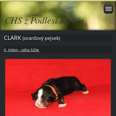
CHS z Podlesí Kosíře
CLARK
(oranžový pejsek)
0. týden - váha 520g