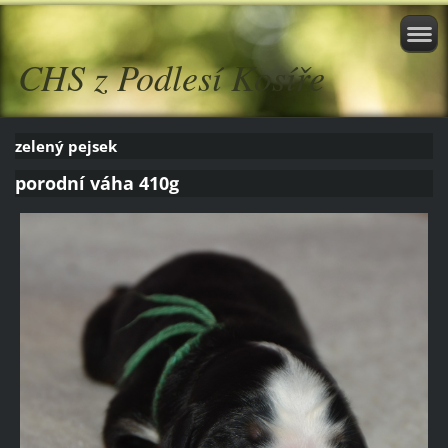
CHS z Podlesí Kosíře
zelený pejsek
porodní váha 410g