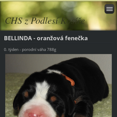
CHS z Podlesí Kosíře
BELLINDA - oranžová fenečka
0. týden - porodní váha 788g