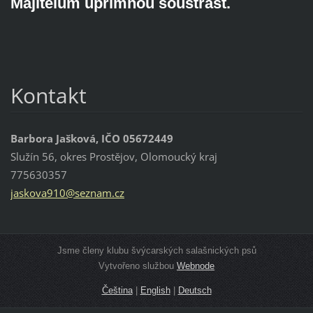
Majitelům upřímnou soustrast.
Kontakt
Barbora Jašková, IČO 05672449
Služín 56, okres Prostějov, Olomoucký kraj
775630357
jaskova9
10@sezna
m.cz
Jsme členy klubu švýcarských salašnických psů
Vytvořeno službou
Webnode
Čeština
|
English
|
Deutsch